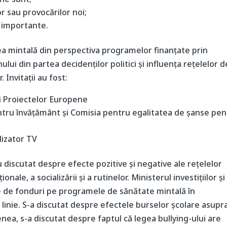
or sau provocărilor noi;
u importante.
ea mintală din perspectiva programelor finanțate prin
ui din partea decidenților politici și influența rețelelor d
 Invitații au fost:
 și Proiectelor Europene
tru învăţământ și Comisia pentru egalitatea de şanse pen
lizator TV
au discutat despre efecte pozitive și negative ale rețelelor
nale, a socializării și a rutinelor. Ministerul investițiilor și
le de fonduri pe programele de sănătate mintală în
 linie. S-a discutat despre efectele burselor școlare asupr
enea, s-a discutat despre faptul că legea bullying-ului are