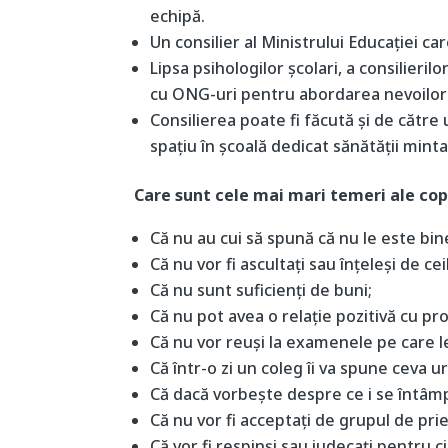
echipă.
Un consilier al Ministrului Educației care
Lipsa psihologilor școlari, a consilieri
cu ONG-uri pentru abordarea nevoilor
Consilierea poate fi făcută și de către
spațiu în școală dedicat sănătății minta
Care sunt cele mai mari temeri ale copii
Că nu au cui să spună că nu le este bin
Că nu vor fi ascultați sau înțeleși de ceil
Că nu sunt suficienți de buni;
Că nu pot avea o relație pozitivă cu pro
Că nu vor reuși la examenele pe care l
Că într-o zi un coleg îi va spune ceva urâ
Că dacă vorbește despre ce i se întâmplă
Că nu vor fi acceptați de grupul de prie
Că vor fi respinși sau judecați pentru c