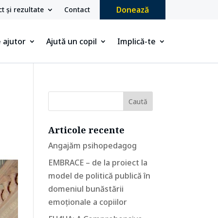
Donează
t și rezultate
Contact
 ajutor
Ajută un copil
Implică-te
Articole recente
Angajăm psihopedagog
EMBRACE – de la proiect la
model de politică publică în
domeniul bunăstării
emoționale a copiilor