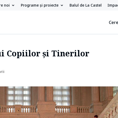
e noi
Programe și proiecte
Balul de La Castel
Impac
Cere
 Copiilor și Tinerilor
rii