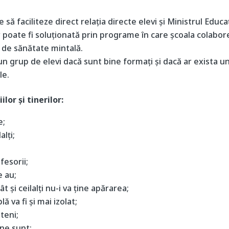
 să faciliteze direct relația directe elevi și Ministrul Educaț
lor poate fi soluționată prin programe în care școala colabo
 de sănătate mintală.
 un grup de elevi dacă sunt bine formați și dacă ar exista u
le.
lor și tinerilor:
e;
alți;
fesorii;
e au;
t și ceilalți nu-i va ține apărarea;
 va fi și mai izolat;
teni;
ine sunt;