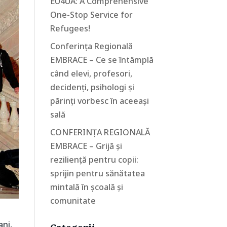
EU4UA: A Comprehensive
One-Stop Service for
Refugees!
Conferința Regională
EMBRACE – Ce se întâmplă
când elevi, profesori,
decidenți, psihologi și
părinți vorbesc în aceeași
sală
CONFERINȚA REGIONALĂ
EMBRACE – Grijă și
reziliență pentru copii:
sprijin pentru sănătatea
mintală în școală și
comunitate
ani,