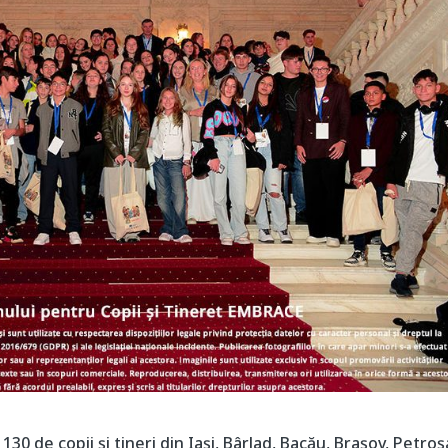
0 de copii și tineri din Iași, Bârlad, Bacău, Brașov, Petroș