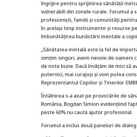
îngrijire pentru sprijinirea sănătății mint
vulnerabili din zonele rurale. Forumul a s
profesioniști, familii și comunități pen
în același timp instrumente și resurse pen
îmbunătățirea bunăstării mentale a copiil
„Sănătatea mintală este la fel de import
simțim singuri, avem nevoie de oameni ca
de note bune. Dacă învățăm de mici să av
puternici, mai curajoși și vom putea cons
Reprezentantul Copiilor și Tinerilor EM
Întâlnirea s-a axat pe provocările de săn
România, Bogdan Simion evidențiind faptu
peste 60% nu caută ajutor profesional.
Forumul a inclus două paneluri de dialog în