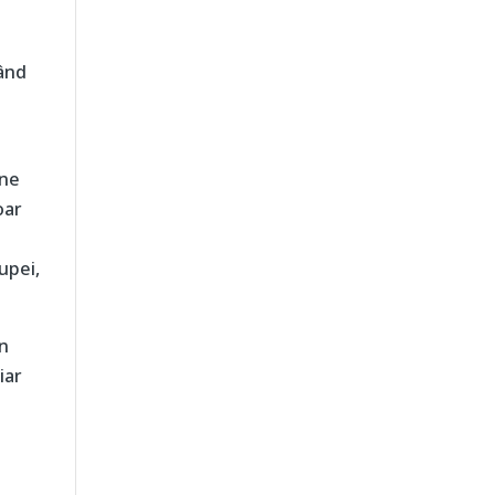
vând
 ne
oar
upei,
in
iar