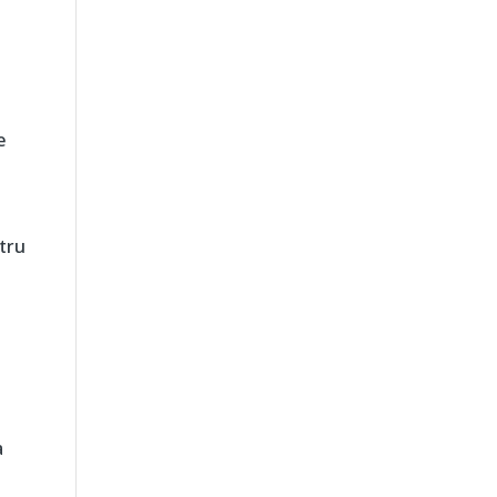
e
tru
a