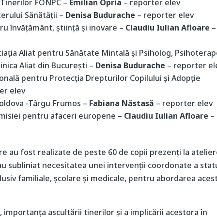
i Tinerilor FONPC –
Emilian Opria
– reporter elev
erului Sănătății –
Denisa Budurache
– reporter elev
ru învățământ, știință și inovare –
Claudiu Iulian
Afloare
–
ciația Aliat pentru Sănătate Mintală și Psiholog, Psihotera
linica Aliat din București –
Denisa Budurache
– reporter el
onală pentru Protecția Drepturilor Copilului și Adopție
er elev
 Moldova -Târgu Frumos –
Fabiana Năstasă
– reporter elev
misiei pentru afaceri europene –
Claudiu Iulian Afloare –
re au fost realizate de peste 60 de copii prezenți la atelie
au subliniat necesitatea unei intervenții coordonate a stat
clusiv familiale, școlare și medicale, pentru abordarea aces
 importanța ascultării tinerilor și a implicării acestora în