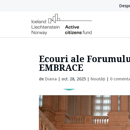
Despr
Ecouri ale Forumului
EMBRACE
de
Diana
|
oct. 28, 2025
|
Noutăți
|
0 comenta