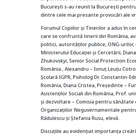
București s-au reunit la București pentru
dintre cele mai presante provocări ale vr
Forumul Copiilor și Tinerilor a adus în c
care se confruntă tinerii din România, av
politici, autorităților publice, ONG-urilor, 
Ministerului Educației și Cercetării, Dia
Zhukovskyi, Senior Social Protection Ec
România , Alexandru – Ionuț Leuțu Cotroc
Școlară IGPR, Psiholog Dr. Constantin-Ed
România, Diana Cristea, Președinte – Fun
Asistenților Sociali din România, Prof. 
și dezvoltare – Comisia pentru sănătate
Organizațiilor Neguvernamentale pentru 
Rădulescu și Ștefania Rusu, elevă.
Discuțiile au evidențiat importanța creăr