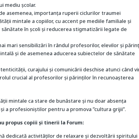
ui mediu școlar.
de asemenea, importanța ruperii ciclurilor traumei
ății mintale a copiilor, cu accent pe mediile familiale și
sănătate în școli și reducerea stigmatizării legate de
 mari sensibilizări în rândul profesorilor, elevilor și părinț
mintală și de asemenea aducerea subiectelor de sănătate
tenticității, curajului și comunicării deschise atunci când v
rolul crucial al profesorilor și părinților în recunoașterea
tății mintale ca stare de bunăstare și nu doar absența
și a profesioniștilor pentru a promova ”cultura grijii”.
u propus copiii și tinerii la Forum:
ă dedicată activităților de relaxare și dezvoltării spiritului