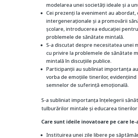
modelarea unei societăți ideale și a un
Cei prezenți la eveniment au abordat, 
intergeneraționale și a promovării sănăt
școlare, introducerea educației pentru 
problemele de sănătate mintală.
S-a discutat despre necesitatea unei mai
cu privire la problemele de sănătate 
mintală în discuțiile publice.
Participanții au subliniat importanța au
vorba de emoțiile tinerilor, evidențiind 
semnelor de suferință emoțională.
S-a subliniat importanța înțelegerii sănă
tulburărilor mintale și educarea tinerilor 
Care sunt ideile inovatoare pe care le-a
Instituirea unei zile libere pe săptămân