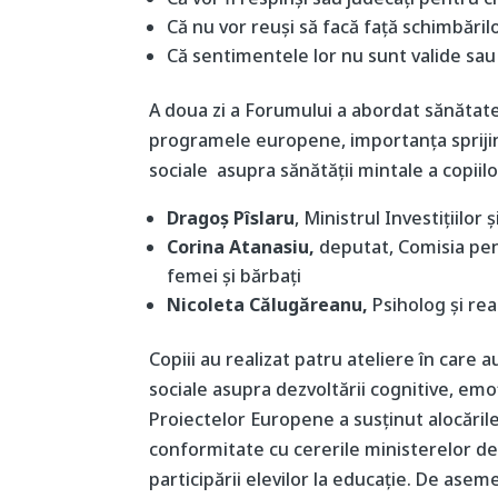
Că nu vor reuși să facă față schimbăril
Că sentimentele lor nu sunt valide sa
A doua zi a Forumului a abordat sănătat
programele europene, importanța sprijinul
sociale asupra sănătății mintale a copiilor.
Dragoș Pîslaru
, Ministrul Investițiilor
Corina Atanasiu,
deputat, Comisia pen
femei şi bărbaţi
Nicoleta Călugăreanu,
Psiholog și rea
Copiii au realizat patru ateliere în care 
sociale asupra dezvoltării cognitive, emoțio
Proiectelor Europene a susținut alocări
conformitate cu cererile ministerelor de
participării elevilor la educație. De asem