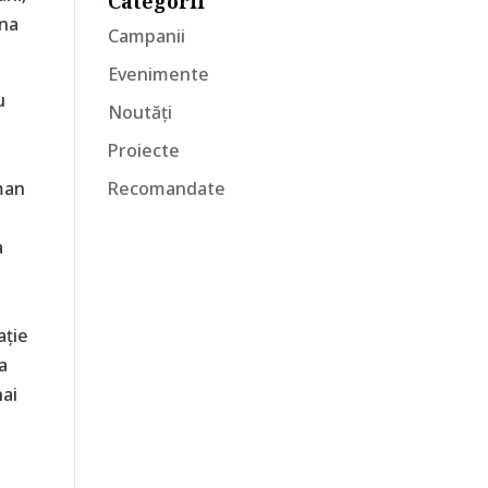
Categorii
una
Campanii
Evenimente
u
Noutăți
Proiecte
oman
Recomandate
k
a
ație
a
hai