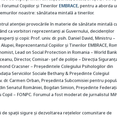
 Forumul Copiilor și Tinerilor
EMBRACE
, pentru a aborda 
emurilor noastre: sănătatea mintală a tinerilor.
entrul atenției provocările în materie de sănătate mintală c
ând ca vorbitori reprezentanți ai Guvernului, decidenților
experți și copii: Prof. univ. dr. psih. Daniel David, Ministru –
na Alupei, Reprezentantul Copiilor și Tinerilor EMBRACE, R
onomist, Lead on Social Protection in Romania – World Ban
eanu, Director, Comisar- șef de poliție – Direcția Siguranț
mond Cracsner – Președintele Colegiului Psihologilor din
dația Serviciilor Sociale Bethany & Președinte Colegiul
univ. dr. Carmen Orban, Președinta Subcomisiei pentru popul
 din Senatul României, Bogdan Simion, Președinte Federați
Copil – FONPC. Forumul a fost moderat de jurnalistul Mi
ii de spații sigure și dezvoltarea rețelelor comunitare de