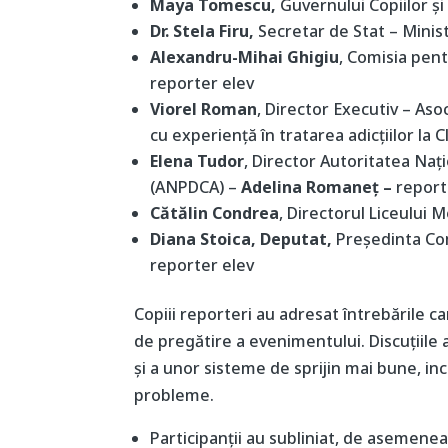
Maya Tomescu,
Guvernului Copiilor ș
Dr. Stela Firu,
Secretar de Stat – Minist
Alexandru-Mihai Ghigiu
, Comisia pent
reporter elev
Viorel Roman
, Director Executiv – Aso
cu experiență în tratarea adicțiilor la C
Elena Tudor
, Director Autoritatea Nați
(ANPDCA) –
Adelina Romaneț –
report
Cătălin Condrea
, Directorul Liceului
Diana Stoica, Deputat,
Președinta Co
reporter elev
Copiii reporteri au adresat întrebările ca
de pregătire a evenimentului. Discuțiile 
și a unor sisteme de sprijin mai bune, in
probleme.
Participanții au subliniat, de asemenea,