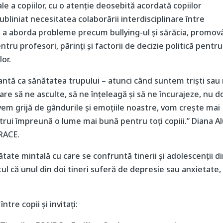
ale a copiilor, cu o atenție deosebită acordată copiilor
ubliniat necesitatea colaborării interdisciplinare între
tru a aborda probleme precum bullying-ul și sărăcia, promo
tru profesori, părinți și factorii de decizie politică pentru
or.
antă ca sănătatea trupului – atunci când suntem triști sau
re să ne asculte, să ne înțeleagă și să ne încurajeze, nu d
em grijă de gândurile și emoțiile noastre, vom crește mai
trui împreună o lume mai bună pentru toți copiii.” Diana Al
BRACE.
ătate mintală cu care se confruntă tinerii și adolescenții d
l că unul din doi tineri suferă de depresie sau anxietate, 
tre copii și invitați: