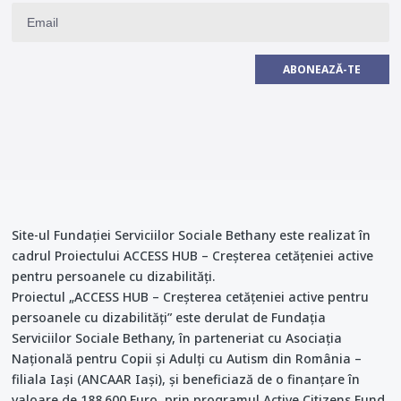
ABONEAZĂ-TE
Site-ul Fundației Serviciilor Sociale Bethany este realizat în
cadrul Proiectului ACCESS HUB – Creşterea cetăţeniei active
pentru persoanele cu dizabilităţi.
Proiectul „ACCESS HUB – Creșterea cetățeniei active pentru
persoanele cu dizabilități” este derulat de Fundația
Serviciilor Sociale Bethany, în parteneriat cu Asociația
Națională pentru Copii și Adulți cu Autism din România –
filiala Iași (ANCAAR Iași), și beneficiază de o finanțare în
valoare de 188.600 Euro, prin programul Active Citizens Fund