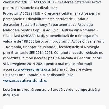
cadrul Proiectului ACCESS HUB – Creşterea cetăţeniei active
pentru persoanele cu dizabilităţi.
Proiectul „ACCESS HUB – Creșterea cetățeniei active pentru
persoanele cu dizabilități” este derulat de Fundația
Serviciilor Sociale Bethany, în parteneriat cu Asociația
Națională pentru Copii și Adulți cu Autism din România –
filiala Iași (ANCAAR Iași), și beneficiază de o finanțare în
valoare de 188.600 Euro, prin programul Active Citizens Fund
– Romania, finanțat de Islanda, Liechtenstein și Norvegia
prin Granturile SEE 2014-2021. Conținutul acestui website nu
reprezintă în mod necesar poziția oficială a Granturilor SEE
și Norvegiene 2014-2021; pentru mai multe informații
accesați
www.eeagrants.org
. Informații despre Active
Citizens Fund România sunt disponibile la
www.activecitizensfund.ro
.
Lucrăm împreună pentru o Europă verde, competitivă și
incluzivă!