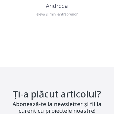
nu totul merge bine, pot apărea
dificultăți pe parcurs, însă
problemele pot fi o oportunitate
pentru că înveți să te descurajezi, ci
să o înfrunți.
Bernadeta
elevă și mini-antreprenor
Ți-a plăcut articolul?
Abonează-te la newsletter și fii la
curent cu proiectele noastre!