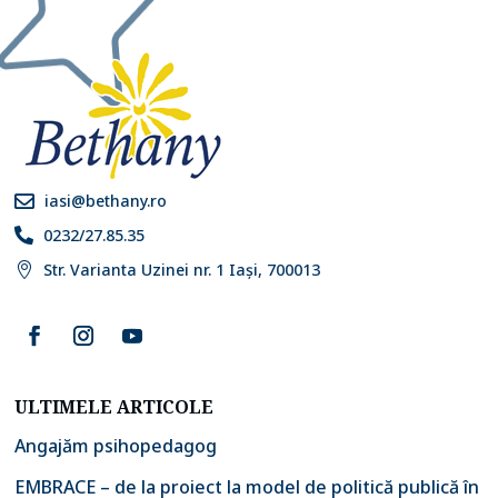
iasi@bethany.ro

0232/27.85.35

Str. Varianta Uzinei nr. 1 Iași, 700013

ULTIMELE ARTICOLE
Angajăm psihopedagog
EMBRACE – de la proiect la model de politică publică în