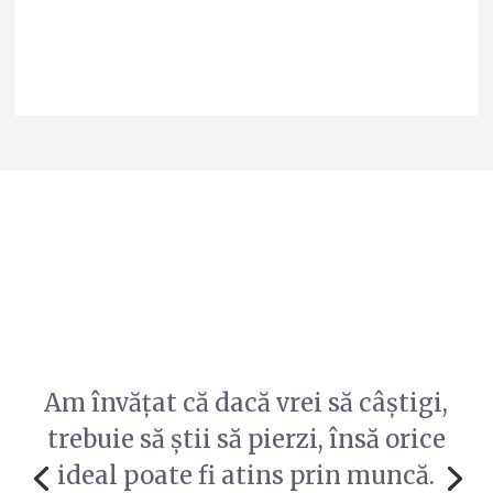
tadda12
Datorită acestui proiect, am reușit
să-mi dezvolt abilitățile de
antreprenor. Îmi doresc să-mi
deschid propria afacere la
terminarea facultății. Am învățat că