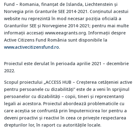
Fund – Romania, finanțat de Islanda, Liechtenstein și
Norvegia prin Granturile SEE 2014-2021. Conținutul acestui
website nu reprezintă în mod necesar poziția oficială a
Granturilor SEE și Norvegiene 2014-2021; pentru mai multe
informații accesați www.eeagrants.org. Informații despre
Active Citizens Fund România sunt disponibile la
www.activecitizensfund.ro
.
Proiectul este derulat în perioada aprilie 2021 – decembrie
2022.
Scopul proiectului „ACCESS HUB – Creșterea cetățeniei active
pentru persoanele cu dizabilități” este de a veni în sprijinul
persoanelor cu dizabilități – copii, tineri și reprezentanți
legali ai acestora. Proiectul abordează problematicile cu
care aceștia se confruntă prin împuternicirea lor pentru a
deveni proactivi și reactivi în ceea ce privește respectarea
drepturilor lor, în raport cu autoritățile locale.