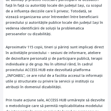
față în față cu autorități locale din județul Iași, cu scopul
de a influența deciziile care îi privesc. Totodată, se
vizează organizarea unor întrevederi între beneficiarii
proiectului și autoritățile publice locale din județul Iași în
vederea identificării de soluții la problematica
persoanelor cu dizabilități.
Aproximativ 115 copii, tineri și părinți sunt implicați direct
în activitățile proiectului – sesiuni de informare, ateliere
de dezvoltare personală și de participare publică, terapii
individuale și de grup. Nu în ultimul rând, în cadrul
proiectului ACCESS HUB este dezvoltată platforma
„INFOABIL”, ce are rolul de a facilita accesul la informații
utile și structurate cu privire la servicii și instituții cu
atribuții în domeniul dizabilității.
Prin toate acțiune sale, ACCESS HUB urmărește să dezvolte
o metodologie care să permită replicabilitatea modelului