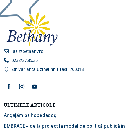
iasi@bethany.ro

0232/27.85.35

Str. Varianta Uzinei nr. 1 Iași, 700013

ULTIMELE ARTICOLE
Angajăm psihopedagog
EMBRACE – de la proiect la model de politică publică în