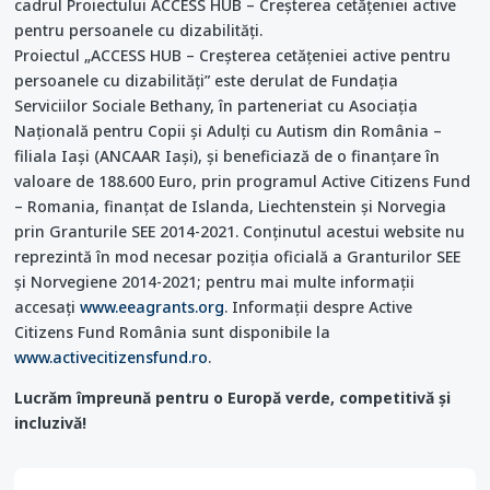
cadrul Proiectului ACCESS HUB – Creşterea cetăţeniei active
pentru persoanele cu dizabilităţi.
Proiectul „ACCESS HUB – Creșterea cetățeniei active pentru
persoanele cu dizabilități” este derulat de Fundația
Serviciilor Sociale Bethany, în parteneriat cu Asociația
Națională pentru Copii și Adulți cu Autism din România –
filiala Iași (ANCAAR Iași), și beneficiază de o finanțare în
valoare de 188.600 Euro, prin programul Active Citizens Fund
– Romania, finanțat de Islanda, Liechtenstein și Norvegia
prin Granturile SEE 2014-2021. Conținutul acestui website nu
reprezintă în mod necesar poziția oficială a Granturilor SEE
și Norvegiene 2014-2021; pentru mai multe informații
accesați
www.eeagrants.org
. Informații despre Active
Citizens Fund România sunt disponibile la
www.activecitizensfund.ro
.
Lucrăm împreună pentru o Europă verde, competitivă și
incluzivă!