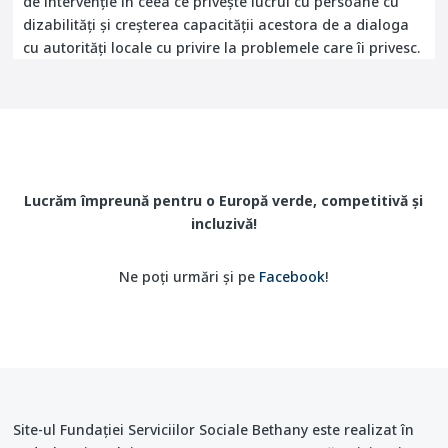
de intervenție în ceea ce privește lucrul cu persoane cu
dizabilități și creșterea capacității acestora de a dialoga
cu autorități locale cu privire la problemele care îi privesc.
Lucrăm împreună pentru o Europă verde, competitivă și
incluzivă!
Ne poți urmări și pe
Facebook
!
Site-ul Fundației Serviciilor Sociale Bethany este realizat în