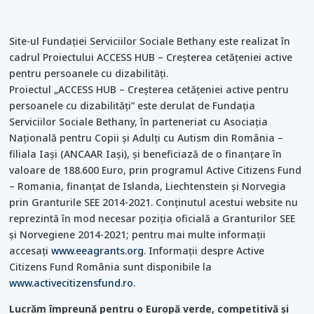
Site-ul Fundației Serviciilor Sociale Bethany este realizat în
cadrul Proiectului ACCESS HUB – Creşterea cetăţeniei active
pentru persoanele cu dizabilităţi.
Proiectul „ACCESS HUB – Creșterea cetățeniei active pentru
persoanele cu dizabilități” este derulat de Fundația
Serviciilor Sociale Bethany, în parteneriat cu Asociația
Națională pentru Copii și Adulți cu Autism din România –
filiala Iași (ANCAAR Iași), și beneficiază de o finanțare în
valoare de 188.600 Euro, prin programul Active Citizens Fund
– Romania, finanțat de Islanda, Liechtenstein și Norvegia
prin Granturile SEE 2014-2021. Conținutul acestui website nu
reprezintă în mod necesar poziția oficială a Granturilor SEE
și Norvegiene 2014-2021; pentru mai multe informații
accesați
www.eeagrants.org
. Informații despre Active
Citizens Fund România sunt disponibile la
www.activecitizensfund.ro
.
Lucrăm împreună pentru o Europă verde, competitivă și