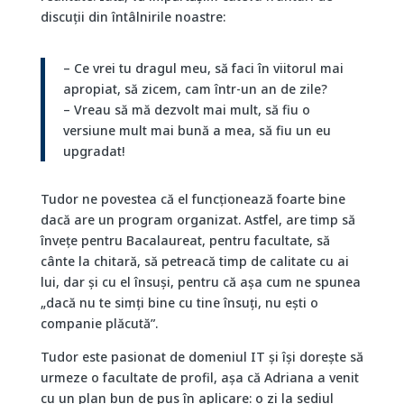
discuții din întâlnirile noastre:
– Ce vrei tu dragul meu, să faci în viitorul mai
apropiat, să zicem, cam într-un an de zile?
– Vreau să mă dezvolt mai mult, să fiu o
versiune mult mai bună a mea, să fiu un eu
upgradat!
Tudor ne povestea că el funcționează foarte bine
dacă are un program organizat. Astfel, are timp să
învețe pentru Bacalaureat, pentru facultate, să
cânte la chitară, să petreacă timp de calitate cu ai
lui, dar și cu el însuși, pentru că așa cum ne spunea
„dacă nu te simți bine cu tine însuți, nu ești o
companie plăcută”.
Tudor este pasionat de domeniul IT și își dorește să
urmeze o facultate de profil, așa că Adriana a venit
cu un plan bun de pus în aplicare: o zi la sediul