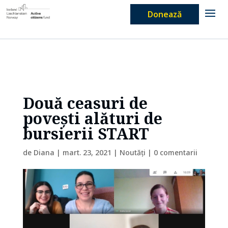
Donează
Două ceasuri de
povești alături de
bursierii START
de
Diana
|
mart. 23, 2021
|
Noutăți
|
0 comentarii