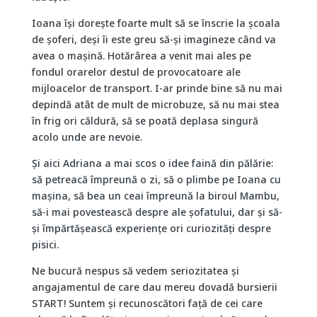
Ioana își dorește foarte mult să se înscrie la școala
de șoferi, deși îi este greu să-și imagineze când va
avea o mașină. Hotărârea a venit mai ales pe
fondul orarelor destul de provocatoare ale
mijloacelor de transport. I-ar prinde bine să nu mai
depindă atât de mult de microbuze, să nu mai stea
în frig ori căldură, să se poată deplasa singură
acolo unde are nevoie.
Și aici Adriana a mai scos o idee faină din pălărie:
să petreacă împreună o zi, să o plimbe pe Ioana cu
mașina, să bea un ceai împreună la biroul Mambu,
să-i mai povestească despre ale șofatului, dar și să-
și împărtășească experiențe ori curiozități despre
pisici.
Ne bucură nespus să vedem seriozitatea și
angajamentul de care dau mereu dovadă bursierii
START! Suntem și recunoscători față de cei care