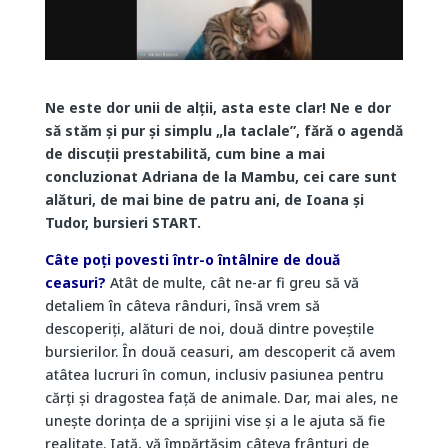
Ne este dor unii de alții, asta este clar! Ne e dor
să stăm și pur și simplu „la taclale”, fără o agendă
de discuții prestabilită, cum bine a mai
concluzionat Adriana de la Mambu, cei care sunt
alături, de mai bine de patru ani, de Ioana și
Tudor, bursieri START.
Câte poți povesti într-o întâlnire de două
ceasuri?
Atât de multe, cât ne-ar fi greu să vă
detaliem în câteva rânduri, însă vrem să
descoperiți, alături de noi, două dintre poveștile
bursierilor. În două ceasuri, am descoperit că avem
atâtea lucruri în comun, inclusiv pasiunea pentru
cărți și dragostea față de animale. Dar, mai ales, ne
unește dorința de a sprijini vise și a le ajuta să fie
realitate. Iată, vă împărtășim câteva frânturi de