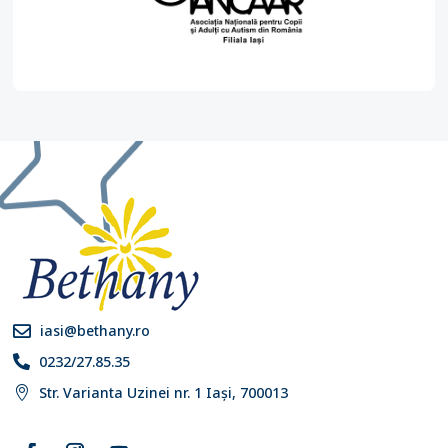
iasi@bethany.ro

0232/27.85.35

Str. Varianta Uzinei nr. 1 Iași, 700013
