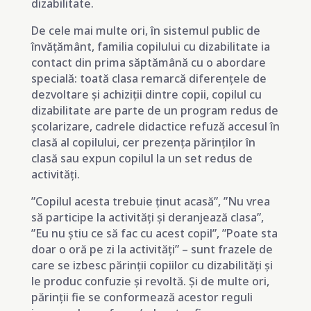
dizabilitate.
De cele mai multe ori, în sistemul public de
învățământ, familia copilului cu dizabilitate ia
contact din prima săptămână cu o abordare
specială: toată clasa remarcă diferențele de
dezvoltare și achiziții dintre copii, copilul cu
dizabilitate are parte de un program redus de
școlarizare, cadrele didactice refuză accesul în
clasă al copilului, cer prezența părinților în
clasă sau expun copilul la un set redus de
activități.
”Copilul acesta trebuie ținut acasă”, ”Nu vrea
să participe la activități și deranjează clasa”,
”Eu nu știu ce să fac cu acest copil”, ”Poate sta
doar o oră pe zi la activități” – sunt frazele de
care se izbesc părinții copiilor cu dizabilități și
le produc confuzie și revoltă. Și de multe ori,
părinții fie se conformează acestor reguli