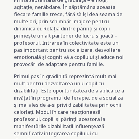
Prima săptămână de grădiniță – emoții,
agitație, nerăbdare. În săptămâna aceasta
fiecare familie trece, fără să își dea seama de
multe ori, prin schimbări majore pentru
dinamica ei. Relația dintre părinți și copii
primește un alt partener de lucru și joacă –
profesorul. Intrarea în colectivitate este un
pas important pentru socializare, dezvoltare
emoțională și cognitivă a copilului și aduce noi
provocări de adaptare pentru familie.
Primul pas în grădiniță reprezintă mult mai
mult pentru dezvoltarea unui copil cu
dizabilități. Este oportunitatea de a aplica ce a
învățat în programul de terapie, de a socializa
și mai ales de a-și privi dizabilitatea prin ochii
celorlați. Modul în care reacționează
profesorul, copiii și părinții acestora la
manifestările dizabilității influențează
semnificativ integrarea copilului cu