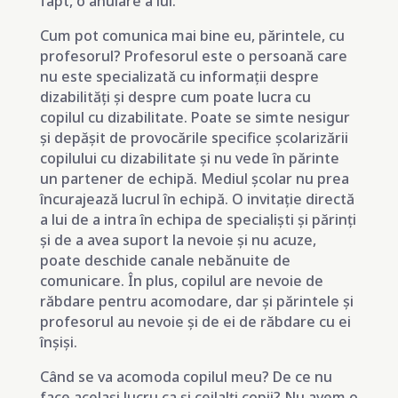
fapt, o anulare a lui.
Cum pot comunica mai bine eu, părintele, cu
profesorul? Profesorul este o persoană care
nu este specializată cu informații despre
dizabilități și despre cum poate lucra cu
copilul cu dizabilitate. Poate se simte nesigur
și depășit de provocările specifice școlarizării
copilului cu dizabilitate și nu vede în părinte
un partener de echipă. Mediul școlar nu prea
încurajează lucrul în echipă. O invitație directă
a lui de a intra în echipa de specialiști și părinți
și de a avea suport la nevoie și nu acuze,
poate deschide canale nebănuite de
comunicare. În plus, copilul are nevoie de
răbdare pentru acomodare, dar și părintele și
profesorul au nevoie și de ei de răbdare cu ei
înșiși.
Când se va acomoda copilul meu? De ce nu
face același lucru ca și ceilalți copii? Nu avem o