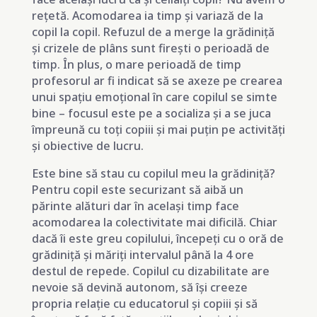
rețetă. Acomodarea ia timp și variază de la
copil la copil. Refuzul de a merge la grădiniță
și crizele de plâns sunt firești o perioadă de
timp. În plus, o mare perioadă de timp
profesorul ar fi indicat să se axeze pe crearea
unui spațiu emoțional în care copilul se simte
bine – focusul este pe a socializa și a se juca
împreună cu toți copiii și mai puțin pe activități
și obiective de lucru.
Este bine să stau cu copilul meu la grădiniță?
Pentru copil este securizant să aibă un
părinte alături dar în același timp face
acomodarea la colectivitate mai dificilă. Chiar
dacă îi este greu copilului, începeți cu o oră de
grădiniță și măriți intervalul până la 4 ore
destul de repede. Copilul cu dizabilitate are
nevoie să devină autonom, să își creeze
propria relație cu educatorul și copiii și să