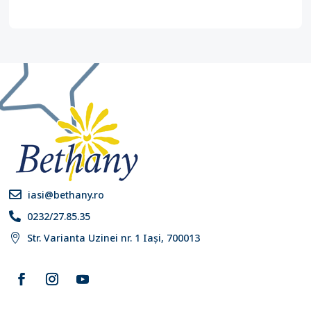
iasi@bethany.ro

0232/27.85.35

Str. Varianta Uzinei nr. 1 Iași, 700013
