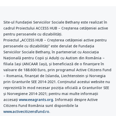
Site-ul Fundației Serviciilor Sociale Bethany este realizat în
cadrul Proiectului ACCESS HUB – Creşterea cetăţeniei active
pentru persoanele cu dizabilităţi.
Proiectul „ACCESS HUB – Creșterea cetățeniei active pentru
persoanele cu dizabilități” este derulat de Fundația
Serviciilor Sociale Bethany, în parteneriat cu Asociația
Națională pentru Copii și Adulți cu Autism din România –
filiala Iași (ANCAAR Iași), și beneficiază de o finanțare în
valoare de 188.600 Euro, prin programul Active Citizens Fund
– Romania, finanțat de Islanda, Liechtenstein și Norvegia
prin Granturile SEE 2014-2021. Conținutul acestui website nu
reprezintă în mod necesar poziția oficială a Granturilor SEE
și Norvegiene 2014-2021; pentru mai multe informații
accesați
www.eeagrants.org
. Informații despre Active
Citizens Fund România sunt disponibile la
www.activecitizensfund.ro
.