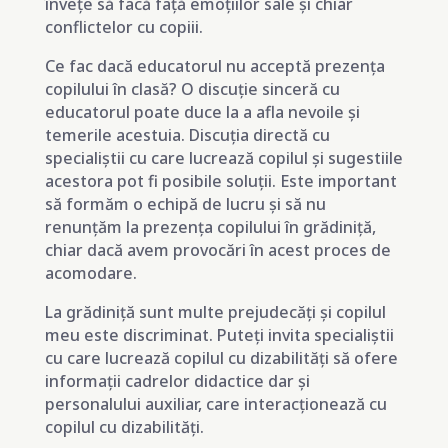
învețe să facă față emoțiilor sale și chiar
conflictelor cu copiii.
Ce fac dacă educatorul nu acceptă prezența
copilului în clasă? O discuție sinceră cu
educatorul poate duce la a afla nevoile și
temerile acestuia. Discuția directă cu
specialiștii cu care lucrează copilul și sugestiile
acestora pot fi posibile soluții. Este important
să formăm o echipă de lucru și să nu
renunțăm la prezența copilului în grădiniță,
chiar dacă avem provocări în acest proces de
acomodare.
La grădiniță sunt multe prejudecăți și copilul
meu este discriminat. Puteți invita specialiștii
cu care lucrează copilul cu dizabilități să ofere
informații cadrelor didactice dar și
personalului auxiliar, care interacționează cu
copilul cu dizabilități.