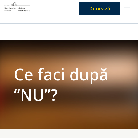
Donează
Ce faci după
“NU”?