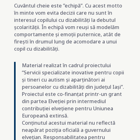
Cuvântul cheie este ”echipă”. Cu acest motto
în minte vom evita decizii care nu sunt în
interesul copilului cu dizabilități la debutul
școlarității. În echipă vom reuși să modelăm
comportamente și emoții puternice, atât de
firești în drumul lung de acomodare a unui
copil cu dizabilități.
Material realizat în cadrul proiectului
“Servicii specializate inovative pentru copii
și tineri cu autism și aparținători ai
persoanelor cu dizabilități din județul Iași”.
Proiectul este co-finanțat printr-un grant
din partea Elveției prin intermediul
contribuției elvețiene pentru Uniunea
Europeană extinsă.
Conținutul acestui material nu reflectă
neapărat poziția oficială a guvernului
elvețian. Responsabilitatea pentru